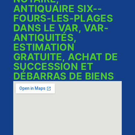
ANTIQUAIRE SIX--
FOURS-LES-PLAGES
DANS LE VAR, VAR-
ANTIQUITÉS,
ESTIMATION
GRATUITE, ACHAT DE
SUCCESSION ET
DÉBARRAS DE BIENS