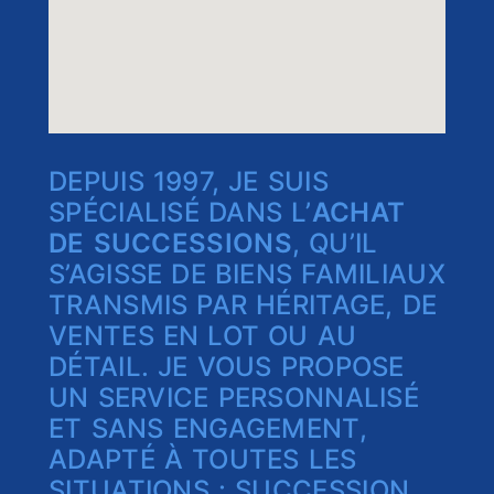
DEPUIS 1997, JE SUIS
SPÉCIALISÉ DANS L’
ACHAT
DE SUCCESSIONS
, QU’IL
S’AGISSE DE BIENS FAMILIAUX
TRANSMIS PAR HÉRITAGE, DE
VENTES EN LOT OU AU
DÉTAIL. JE VOUS PROPOSE
UN SERVICE PERSONNALISÉ
ET SANS ENGAGEMENT,
ADAPTÉ À TOUTES LES
SITUATIONS : SUCCESSION,