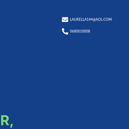
LAURELLA144@AOL.COM
0680010008
R,