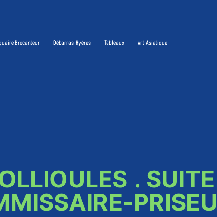
quaire Brocanteur
Débarras Hyères
Tableaux
Art Asiatique
OLLIOULES . SUITE
MMISSAIRE-PRISEU